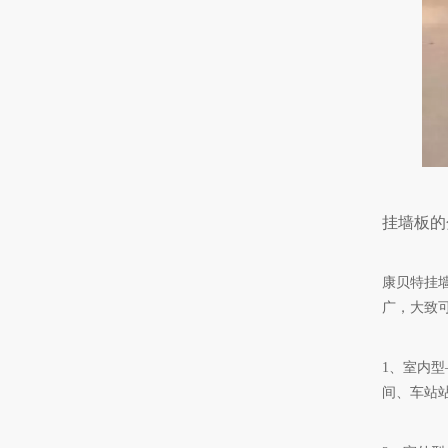
挂墙板的
康贝特挂
广，大致
1、室内
间、车站