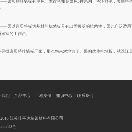
型——康贝特挂墙板有单色、木纹色和金属色3种系列，色泽鲜艳，美丽持
上。
型——因以康贝特板为基材的抗菌板具有出类拔萃的抗菌性，因此广泛适用
通讯室的工作台。
在寻找康贝特挂墙板厂家，那么您来对地方了。采购优质挂墙板，就选江
于我们
|
产品中心
|
工程案例
|
知识中心
|
联系我们
️2018 江苏佳事达装饰材料有限公司
033780号