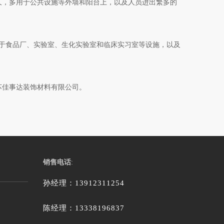
久，多用于公共设施等外墙和阳台上，以及人员进出繁多的
于食品厂、实验室、生化实验室和临床实习室等设施，以及
苏佳事达装饰材料有限公司。
销售电话
:
孙经理：13912311254
陈经理：13338196837